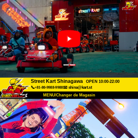
Street Kart Shinagawa
OPEN 10:00-22:00
📞+81-80-9988-9988
📧
shina@kart.st
MENU/Changer de Magasin
ACCUEIL
À Propos
Caractéristiques
Tarifs
Accès
Avis
FAQ