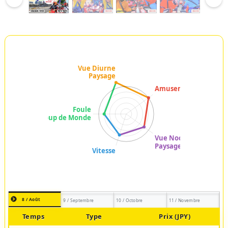
8 / Août
9 / Septembre
10 / Octobre
11 / Novembre
Temps
Type
Prix (JPY)