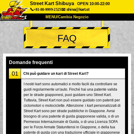
Street Kart Shibuya
OPEN 10:00-22:00
📞+81-80-9999-2525
📧
shina@kart.st
MENU/Cambia Negozio
INIZIO
FAQ
Chi Siamo
Specifiche
Prezzo
Accesso
Recensioni
FAQ
Azienda
Prenotazioni
Domande frequenti
Cambia Negozio
01
Chi può guidare un kart di Street Kart?
Tokyo Shinagawa
Tokyo Akihabara#1
I nostri kart sono automatici e molto facili da controllare se
guidi regolarmente un'auto. Finché hai una patente valida
Tokyo Akihabara#2
Tokyo Shibuya
per le strade giapponesi, puoi guidare uno Street Kart.
Tokyo Shibuya Annex
Tokyo Bay
Tuttavia, Street Kart non può essere guidato con patenti per
ciclomotori o motociclette. Attenzione: i kart personalizzati di
Tokyo Asakusa
Osaka
Street Kart sono per strade pubbliche in Giappone. Avrai
bisogno di una patente di guida giapponese valida, o di un
Okinawa
Permesso Internazionale di Guida, o di una Licenza SOFA
per le Forze Armate Statunitensi in Giappone, o della tua
patente di guida con una traduzione ufficiale in giapponese