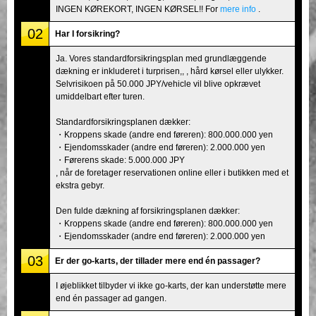
INGEN KØREKORT, INGEN KØRSEL!! For
mere info
.
02
Har I forsikring?
Ja. Vores standardforsikringsplan med grundlæggende
dækning er inkluderet i turprisen,, , hård kørsel eller ulykker.
Selvrisikoen på 50.000 JPY/vehicle vil blive opkrævet
umiddelbart efter turen.
Standardforsikringsplanen dækker:
・Kroppens skade (andre end føreren): 800.000.000 yen
・Ejendomsskader (andre end føreren): 2.000.000 yen
・Førerens skade: 5.000.000 JPY
, når de foretager reservationen online eller i butikken med et
ekstra gebyr.
Den fulde dækning af forsikringsplanen dækker:
・Kroppens skade (andre end føreren): 800.000.000 yen
・Ejendomsskader (andre end føreren): 2.000.000 yen
03
Er der go-karts, der tillader mere end én passager?
I øjeblikket tilbyder vi ikke go-karts, der kan understøtte mere
end én passager ad gangen.