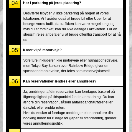
04
Har I parkering på jeres placering?
Desværre tilbyder vi ikke parkering på nogen af vores
lokationer. Vi fraråder også at bruge bil eller Uber for at
besøge vores butik, da trafikken kan være meget tung, og
hvis du er forsinket, kan du ikke deltage i aktiviteten. For en
stressfri rejse anbefaler vi at bruge offentlig transport for at nå
os.
05
Kører vi på motorveje?
Vore ture inkluderer ikke motorveje eller højhastighedsveje,
men Tokyo Bay-kursen over Rainbow Bridge giver en
spændende oplevelse, der føles som motorvejskørsel!.
06
Kan reservationer ændres eller annulleres?
Ja, ændringer af din reservation kan foretages baseret på
tilgængelighed på tidspunktet for din anmodning. Du kan
ændre din reservation, såsom antallet af chauffører eller
dato/tid, eller endda ruten.
Hvis du ønsker at foretage ændringer eller annullere din
booking inden for 6 dage før (japansk standardtid), gælder
vores annulleringspolitik.