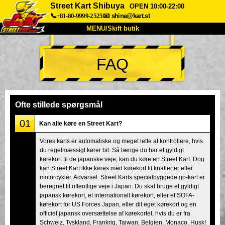
Street Kart Shibuya
OPEN 10:00-22:00
📞+81-80-9999-2525
📧
shina@kart.st
MENU/Skift butik
TOP
FAQ
Om
Specifikationer
Pris
Adgang
Stemme
FAQ
Virksomhed
Booking
Ofte stillede spørgsmål
Skift butik
01
Kan alle køre en Street Kart?
Tokyo Shinagawa
Tokyo Akihabara#1
Vores karts er automatiske og meget lette at kontrollere, hvis
du regelmæssigt kører bil. Så længe du har et gyldigt
Tokyo Akihabara#2
Tokyo Shibuya
kørekort til de japanske veje, kan du køre en Street Kart. Dog
Tokyo Shibuya Annex
Tokyo Bay
kan Street Kart ikke køres med kørekort til knallerter eller
motorcykler. Advarsel: Street Karts specialbyggede go-kart er
Tokyo Asakusa
Osaka
beregnet til offentlige veje i Japan. Du skal bruge et gyldigt
japansk kørekort, et internationalt kørekort, eller et SOFA-
Okinawa
kørekort for US Forces Japan, eller dit eget kørekort og en
officiel japansk oversættelse af kørekortet, hvis du er fra
Schweiz, Tyskland, Frankrig, Taiwan, Belgien, Monaco. Husk!