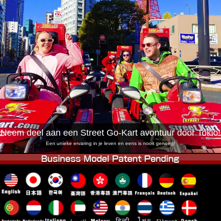
Bedrijf
Boekingen
Winkel wijzigen
Tokyo Shinagawa
Tokyo Akihabara#1
Tokyo Akihabara#2
Tokyo Shibuya
Tokyo Shibuya Annex
Tokyo Bay
Tokyo Asakusa
Osaka
Okinawa
Neem deel aan een Street Go-Kart avontuur door Tokio!
Een unieke ervaring in je leven en eens is nooit genoeg!