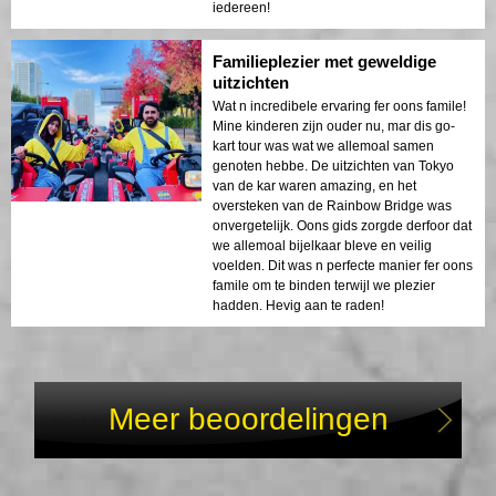
Wow, ik kan nog steeds niet geloven
hoeveel plezier we hadden! De hele
ervaring was surrealistisch – langs
iconische bezienswaardigheden zoals de
Tokyo Tower en de Rainbow Bridge rijden
was zo'n opwinding. Het weer was perfect,
en onze gids was zo vriendelijk, zorgend
dat we ons op ons gemak voelden. Het was
de perfecte manier om Tokyo te verkennen.
Ik zou dit ten zeerste aanbevelen aan
iedereen!
Familieplezier met geweldige
uitzichten
Wat n incredibele ervaring fer oons famile!
Mine kinderen zijn ouder nu, mar dis go-
kart tour was wat we allemoal samen
genoten hebbe. De uitzichten van Tokyo
van de kar waren amazing, en het
oversteken van de Rainbow Bridge was
onvergetelijk. Oons gids zorgde derfoor dat
we allemoal bijelkaar bleve en veilig
voelden. Dit was n perfecte manier fer oons
famile om te binden terwijl we plezier