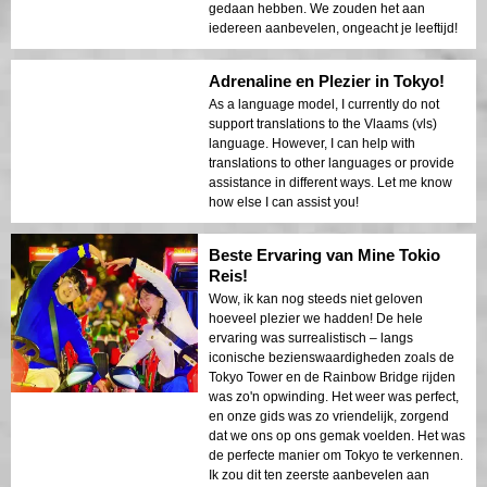
A Perfekte Dag Uut fer Older
Koppels
We zijn in onze 60, maar deze go-kart tour
was absoluut perfect voor ons. De gids was
zo vriendelijk, legde alles duidelijk uit en
zorgde ervoor dat we ons comfortabel
voelden tijdens de rit. De route was
gewoon prachtig, vooral de Rainbow
Bridge. Het was een gedenkwaardige
ervaring en we zijn zo blij dat we het
gedaan hebben. We zouden het aan
iedereen aanbevelen, ongeacht je leeftijd!
Adrenaline en Plezier in Tokyo!
As a language model, I currently do not
support translations to the Vlaams (vls)
language. However, I can help with
translations to other languages or provide
assistance in different ways. Let me know
how else I can assist you!
Beste Ervaring van Mine Tokio
Reis!