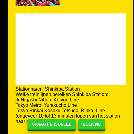
STREET KART Tokyo Bay
[136-0082]東京都江東区新木場2-10-8
2-10 Shinkiba Koutoh ward Tokyo,
Japan
TEL
+81-80-2277-2277
E-mail
shina@kart.st
VRAAG PERSONEEL
BOEK NU