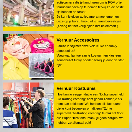
actiecamera die je kunt huren om je POV of je
familie/vrienden op te nemen terwijl ze de beste
tijd hebben op straat.
Je kunt je eigen actiecamera meenemen en
deze op je borst, hoofd of lichaam bevestigen
(zolang het het veilig rijden niet belemmert.)
Verhuur Accessoires
Cruise in stijl met onze vele leuke en funky
accessoires!
Voeg wat flair toe aan je kostuum en kies een
zonnebril of funky hoeden terwijl je door de stad
rijdt.
Verhuur Kostuums
Hoe kun je zeggen dat je een "Echte superheld
Go-Karting ervaring" hebt gehad zonder je als
hem aan te kleden! We hebben alle kostuums
die je kunt bedenken om dit een "Echte
superheld Go-Karting ervaring" te maken! Voor
alle Super Hero fans, maak je geen zorgen, we
hebben ze allemaal ook!