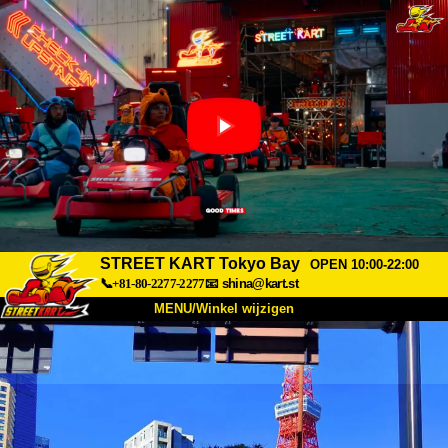
STREET KART Tokyo Bay
OPEN 10:00-22:00
📞+81-80-2277-2277
📧
shina@kart.st
MENU/Winkel wijzigen
TOP
Over
Specificaties
Prijzen
Toegang
Ervaringen
FAQ