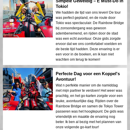
Tokyo Tower waren adembenemend, en de
hele route voelde als een avontuur. Onze
gids was geweldig, zorgde ervoor dat we
veilig waren terwijl we toch van elk moment
konden genieten. Ik zou dit zeker
aanbevelen aan iedereen die Tokio
bezoekt, het is de perfecte mix van plezier
en sightseeing.
Simpele Geweldig – E Must-Do in
Tokio!
We hadden de tijd van ons leven! De tour
was perfect gepland, en de route door
Tokio was spectaculair. De Rainbow Bridge
bij zonsondergang was gewoon
adembenemend, en rijden door de stad
was een echt avontuur. Onze gids zorgde
ervoor dat we ons comfortabel voelden en
de beste tijd hadden. Deze ervaring is er
een voor in de boeken, en ik kan niet
wachten om terug te komen!
Perfecte Dag voor een Koppel's