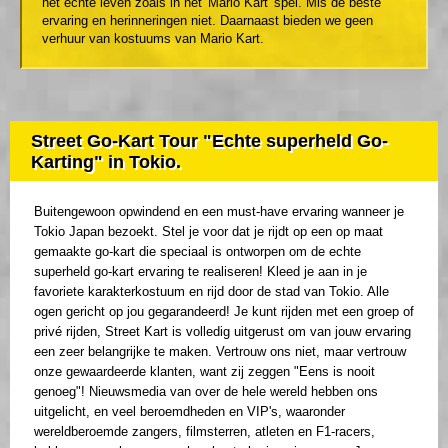
het echte leven zoals in het 'Mario Kart' spel. Mis de beste
ervaring en herinneringen niet. Daarnaast bieden we geen
verhuur van kostuums van Mario Kart.
Street Go-Kart Tour "Echte superheld Go-
Karting" in Tokio.
Buitengewoon opwindend en een must-have ervaring wanneer je
Tokio Japan bezoekt. Stel je voor dat je rijdt op een op maat
gemaakte go-kart die speciaal is ontworpen om de echte
superheld go-kart ervaring te realiseren! Kleed je aan in je
favoriete karakterkostuum en rijd door de stad van Tokio. Alle
ogen gericht op jou gegarandeerd! Je kunt rijden met een groep of
privé rijden, Street Kart is volledig uitgerust om van jouw ervaring
een zeer belangrijke te maken. Vertrouw ons niet, maar vertrouw
onze gewaardeerde klanten, want zij zeggen "Eens is nooit
genoeg"! Nieuwsmedia van over de hele wereld hebben ons
uitgelicht, en veel beroemdheden en VIP's, waaronder
wereldberoemde zangers, filmsterren, atleten en F1-racers,