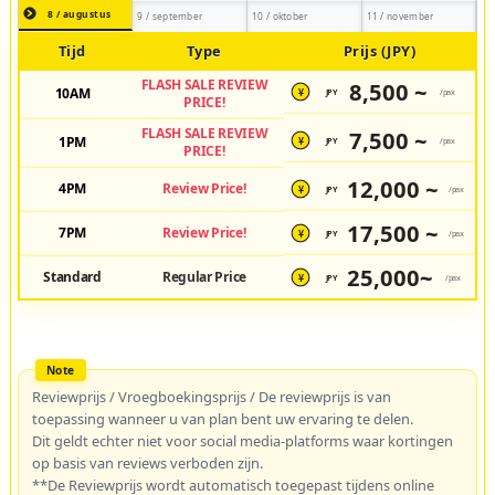
8 / augustus
9 / september
10 / oktober
11 / november
Tijd
Type
Prijs (JPY)
FLASH SALE REVIEW
8,500 ~
10AM
JPY
/pax
¥
PRICE!
FLASH SALE REVIEW
7,500 ~
1PM
JPY
/pax
¥
PRICE!
12,000 ~
4PM
Review Price!
JPY
/pax
¥
17,500 ~
7PM
Review Price!
JPY
/pax
¥
25,000~
Standard
Regular Price
JPY
/pax
¥