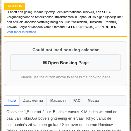
CAUTION
U heeft een geldig Japans rijbewijs, een internationaal rijbewijs, een SOFA-
vergunning voor de Amerikaanse strijdkrachten in Japan, of uw eigen rijbewijs met
een officiële Japanse vertaling nodig als u uit Zwitserland, Duitsland, Frankrijk,
Taiwan, België of Monaco komt. Onthoud! GEEN RIJBEWIJS, GEEN RIJDEN!
Voor meer informatie.
Could not load booking calendar
Open Booking Page
Please use the button above to access the booking page
Інфо
Дакументы
Маршрут
FAQ
Месца
Ongeveer 1,5 uur tot 2 uur. Bij deze cursus K-M rijden we rond de
baai van Tokio.Ga bove sightseeing en ervaar Tokyo vanut de
bestuurder's zit van een go-kart! Snel over de enorme Rainbow