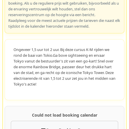
Reviewprijs / Vroegboekingsprijs / De reviewprijs is van
toepassing wanneer u van plan bent uw ervaring te delen.
Dit geldt echter niet voor social media-platforms waar kortingen
op basis van reviews verboden zijn.
**De Reviewprijs wordt automatisch toegepast tijdens online
boeking. Als u de reguliere prijs wilt gebruiken, bijvoorbeeld als u
de ervaring vertrouwelijk wilt houden, stel dan ons
reserveringscentrum op de hoogte via een bericht.
Raadpleeg voor de meest actuele prijzen de tarieven die naast elk
tijdslot in de kalender hieronder staan vermeld.
Ongeveer 1,5 uur tot 2 uur. Bij deze cursus K-M rijden we
rond de baai van Tokio.Ga bove sightseeing en ervaar
Tokyo vanut de bestuurder's zit van een go-kart! Snel over
de enorme Rainbow Bridge, passeer deur het drukke hart
van de stad, en ga recht op de iconische Tokyo Tower. Deze