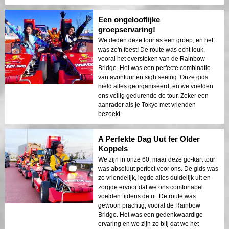
Avontuur!
Wat n perfekte manier om de namiddag
met mijn partner te verdoen! Het weer was
prachtig, en het go-karten zorgde voor een
leuke, avontuurlijke dag. Rijden over de
Rainbow Bridge en samen de Tokyo Tower
passeren was het hoogtepunt. De gids was
vriendelijk en maakte de ervaring nog
beter. Ik ben al bezig met het plannen van
onze volgende go-kart tour!
Een ongelooflijke
groepservaring!
We deden deze tour as een groep, en het
was zo'n feest! De route was echt leuk,
vooral het oversteken van de Rainbow
Bridge. Het was een perfecte combinatie
van avontuur en sightseeing. Onze gids
hield alles georganiseerd, en we voelden
ons veilig gedurende de tour. Zeker een
aanrader als je Tokyo met vrienden
bezoekt.