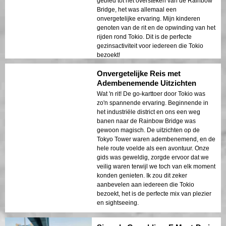
De Ultimative Famileplezier in
Tokio!
We namen de tour met mijn kinderen en
het was ongelooflijk! Het is niet gemakkelijk
om iets te vinden dat zowel volwassenen
als tieners enthousiast maakt, maar dit was
perfect voor onze familie. De route was
geweldig, en de gids was fantastisch in het
uitleggen van alles. Van het industriële
gebied tot het oversteken van de Rainbow
Bridge, het was allemaal een
onvergetelijke ervaring. Mijn kinderen
genoten van de rit en de opwinding van het
rijden rond Tokio. Dit is de perfecte
gezinsactiviteit voor iedereen die Tokio
bezoekt!
Onvergetelijke Reis met
Adembenemende Uitzichten
Wat 'n rit! De go-karttoer door Tokio was
zo'n spannende ervaring. Beginnende in
het industriële district en ons een weg
banen naar de Rainbow Bridge was
gewoon magisch. De uitzichten op de