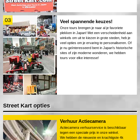
03
Veel spannende keuzes!
Onze tours brengen je naar al je favoriete
plekken in Japan! Met een verscheidenheid aan
winkels om uit te kiezen in grote steden, heb je
veel opties om je ervaring te personaliseren. Of
je nu geïnteresseerd bent in Japan's historische
sites of zijn moderne wonderen, we hebben
tours voor elke interesse!
Street Kart opties
Verhuur Actiecamera
Actiecamera verhuurservice is beschikbaar
tegen een speciale prijs in onze winkel.
We hebben de nieuwste en krachtigste 4k